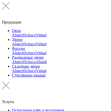
Продукция
Окна
Alutech
Schuco
Vidnal
Двери
Alutech
Schuco
Vidnal
Фасады
Alutech
Schuco
Vidnal
Раздвижные двери
Alutech
Schuco
Alumil
Складные двери
Alutech
Schuco
Vidnal
Стеклянные крыши
Услуги
Остекление кафе и ресторанов