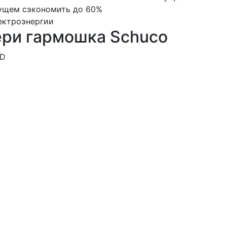
ущем сэкономить до 60%
ектроэнергии
ери гармошка Schuco
FD