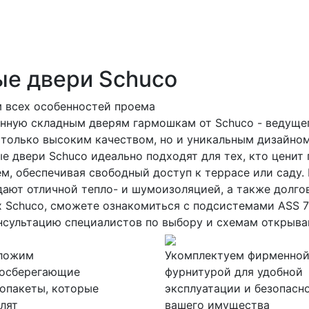
е двери Schuco
м всех особенностей проема
енную складным дверям гармошкам от Schuco - ведуще
 только высоким качеством, но и уникальным дизайно
 двери Schuco идеально подходят для тех, кто ценит п
м, обеспечивая свободный доступ к террасе или саду
дают отличной тепло- и шумоизоляцией, а также долго
 Schuco, сможете ознакомиться с подсистемами ASS 7
нсультацию специалистов по выбору и схемам открыва
ложим
Укомплектуем фирменно
госберегающие
фурнитурой для удобной
опакеты, которые
эксплуатации и безопасн
лят
вашего имущества