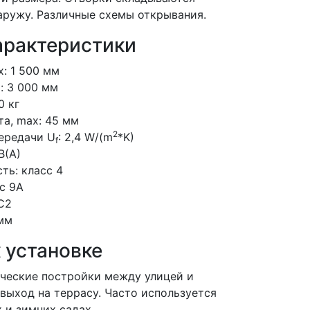
наружу. Различные схемы открывания.
арактеристики
: 1 500 мм
: 3 000 мм
0 кг
а, max: 45 мм
2
ередачи U
: 2,4 W/(m
*K)
f
B(A)
ть: класс 4
с 9А
C2
 мм
 установке
ческие постройки между улицей и
выход на террасу. Часто используется
х и зимних садах.