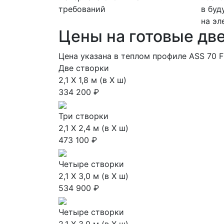
требований
в буд
на эл
Цены на готовые дв
Цена указана в теплом профиле ASS 70 
Две створки
2,1 Х 1,8 м (в Х ш)
334 200 ₽
Три створки
2,1 Х 2,4 м (в Х ш)
473 100 ₽
Четыре створки
2,1 Х 3,0 м (в Х ш)
534 900 ₽
Четыре створки