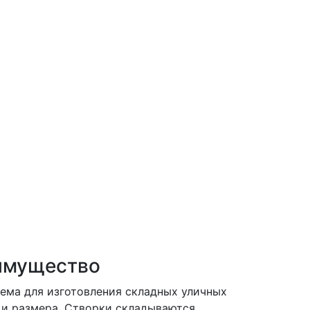
имущество
ема для изготовления складных уличных
 и размера. Створки складываются