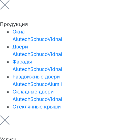
Продукция
Окна
Alutech
Schuco
Vidnal
Двери
Alutech
Schuco
Vidnal
Фасады
Alutech
Schuco
Vidnal
Раздвижные двери
Alutech
Schuco
Alumil
Складные двери
Alutech
Schuco
Vidnal
Стеклянные крыши
Услуги