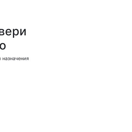
вери
o
и назначения