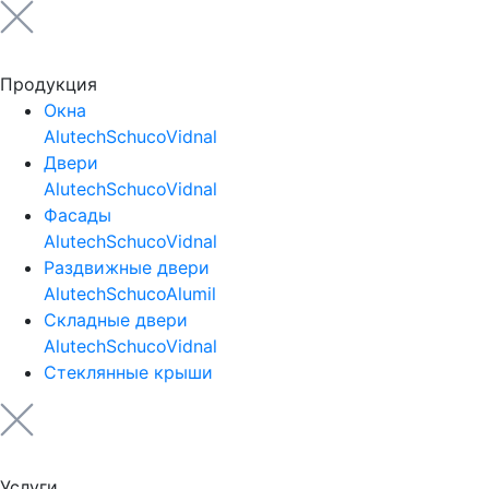
Продукция
Окна
Alutech
Schuco
Vidnal
Двери
Alutech
Schuco
Vidnal
Фасады
Alutech
Schuco
Vidnal
Раздвижные двери
Alutech
Schuco
Alumil
Складные двери
Alutech
Schuco
Vidnal
Стеклянные крыши
Услуги