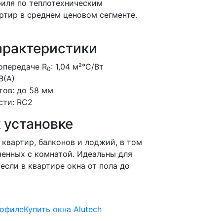
иля по теплотехническим
ртир в среднем ценовом сегменте.
арактеристики
опередаче R
: 1,04 м²°С/Вт
0
B(A)
тов: до 58 мм
сти: RC2
 установке
 квартир, балконов и лоджий, в том
ненных с комнатой. Идеальны для
если в квартире окна от пола до
рофиле
Купить окна Alutech