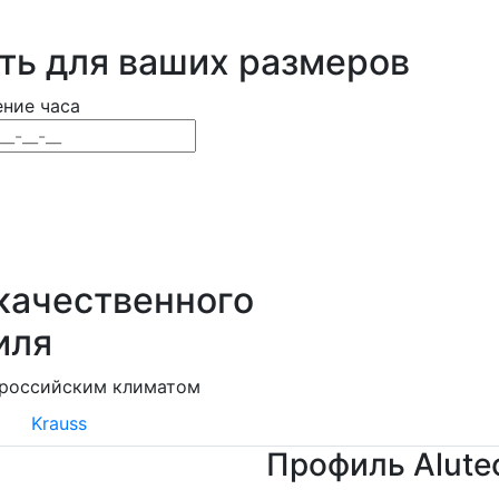
ть для ваших размеров
ение часа
качественного
иля
 российским климатом
Krauss
Профиль Alute