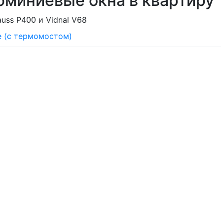
юминиевые окна в квартиру
uss P400 и Vidnal V68
е (с термомостом)