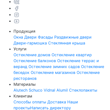
Продукция
Окна
Двери
Фасады
Раздвижные двери
Двери-гармошка
Стеклянная крыша
Услуги
Остекление домов
Остекление квартир
Остекление балконов
Остекление террас и
веранд
Остекление зимних садов
Остекление
беседок
Остекление магазинов
Остекление
ресторанов
Материалы
Alutech
Schuco
Vidnal
Alumil
Стеклопакеты
Клиентам
Способы оплаты
Доставка
Наши
проекты
Написать директору