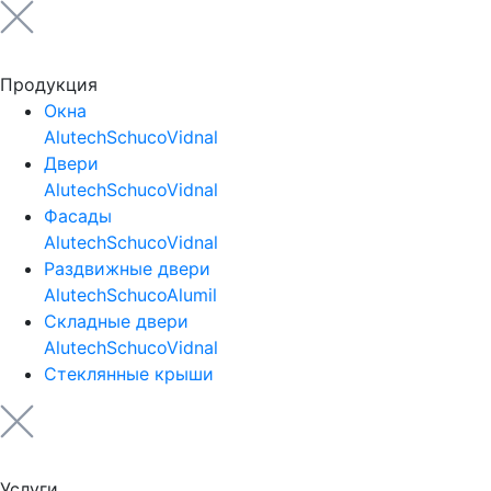
Продукция
Окна
Alutech
Schuco
Vidnal
Двери
Alutech
Schuco
Vidnal
Фасады
Alutech
Schuco
Vidnal
Раздвижные двери
Alutech
Schuco
Alumil
Складные двери
Alutech
Schuco
Vidnal
Стеклянные крыши
Услуги