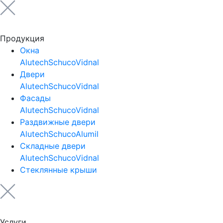
Продукция
Окна
Alutech
Schuco
Vidnal
Двери
Alutech
Schuco
Vidnal
Фасады
Alutech
Schuco
Vidnal
Раздвижные двери
Alutech
Schuco
Alumil
Складные двери
Alutech
Schuco
Vidnal
Стеклянные крыши
Услуги